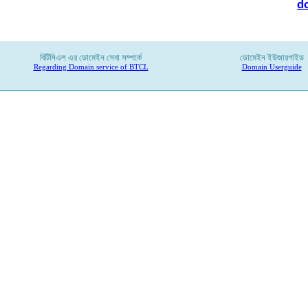
d
বিটিসিএল
এর
ডোমেইন
সেবা
সম্পর্কে
ডোমেইন ইউজারগাইড
Regarding Domain service of BTCL
Domain Userguide