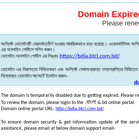
Domain Expire
Please rene
সংশ্লিষ্ট
ডোমেইনটি
মেয়াদউত্তীর্ণ
হওয়ায়
সাময়িকভাবে
বন্ধ
হয়েছে
।
ওয়েবসাইটসহ
সংশ্ল
এর
অনলাইন
পোর্টালে
লগিন
করুন
।
ডোমেইন
অনলাইন
পোর্টাল
এর
লিঙ্কঃ
https://bdia.btcl.com.bd/
ডোমেইন
এর
নিরাপত্তা
নিশ্চিতকরণ
এবং
সংশ্লিষ্ট
সেবাসংক্রান্ত
তথ্যপ্রাপ্তির
নিমিত্তে
-
নিম্নোক্ত
ডোমেইন
সাপোর্টে
ইমেইল
করুন
d
The domain is temporarily disabled due to getting expired. Please r
.
বাংলা
To renew the domain, please login to the
&.bd online portal.
Domain online portal URL:
http://bdia.btcl.com.bd/
To ensure domain security & get information update of the servi
assistance, please email at below domain support email-